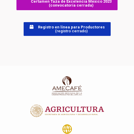
Certamen Taza de Excelencia México 2023
(convocatoría cerrada)
Registro en línea para Productores
(registro cerrado)